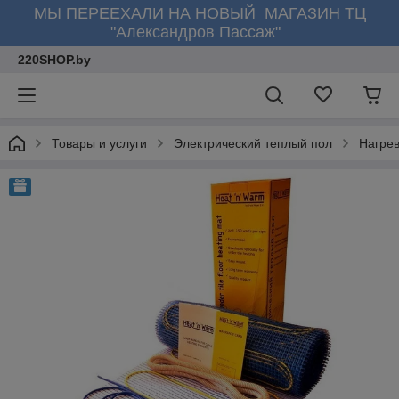
МЫ ПЕРЕЕХАЛИ НА НОВЫЙ МАГАЗИН ТЦ
"Александров Пассаж"
220SHOP.by
Товары и услуги
Электрический теплый пол
Нагре