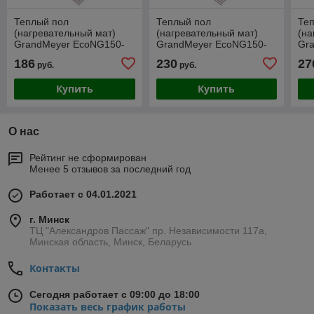
Теплый пол
Теплый пол
Те
(нагревательный мат)
(нагревательный мат)
(на
GrandMeyer EcoNG150-
GrandMeyer EcoNG150-
Gr
025-375Вт-2,5 м2
035-525Вт-3,5 м2
045
186
230
27
руб.
руб.
Купить
Купить
О нас
Рейтинг не сформирован
Менее 5 отзывов за последний год
Работает с 04.01.2021
г. Минск
ТЦ "Александров Пассаж" пр. Независимости 117а,
Минская область, Минск, Беларусь
Контакты
Сегодня работает с 09:00 до 18:00
Показать весь график работы