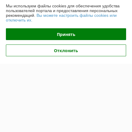
Мы используем файлы cookies для обеспечения удобства
пользователей портала и предоставления персональных
Доставка и оплата
рекомендаций.
Вы можете настроить файлы cookies или
отключить их.
График работы
Принять
Полная версия сайта
Отклонить
Политика обработки cookies
Сайт создан на платформе Deal.by
Информация для покупателя
Индивидуальный предприниматель:
ИП Крук Сергей Иванович
г. Минск ул. Прушинских дом 6 , кв 133
Регистрационный номер ЕГР: 193513378