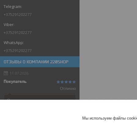
+375291202277
+375291202277
+375291202277
ОТЗЫВЫ О КОМПАНИИ 220SHOP
11.07.2026
Покупатель
Отлично
Оригинальные товары автоматов
ABB
Автоматический выключатель
Мы используем файлы cookie
ABB SH202-C32, 2P, 32А,
характеристика C, 6kA
ГЕРМАНИЯ