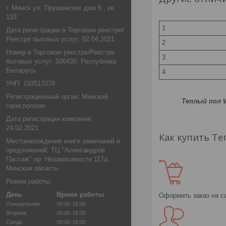
г. Минск ул. Прушинских дом 6 , кв
133
1
Дата регистрации в Торговом реестре/
Реестре бытовых услуг: 02.04.2021
2
Номер в Торговом реестре/Реестре
3
бытовых услуг: 506430, Республика
Беларусь
4
УНП: 193513378
Регистрационный орган: Минский
Теплый пол 
горисполком
Дата регистрации компании:
24.02.2021
Как купить Те
Местонахождение книги замечаний и
предложений: ТЦ "Александров
Пассаж" пр. Независимости 117а,
Минская область
Режим работы:
День
Время работы
Оформить заказ на с
Понедельник
09:00-18:00
Вторник
09:00-18:00
Среда
09:00-18:00