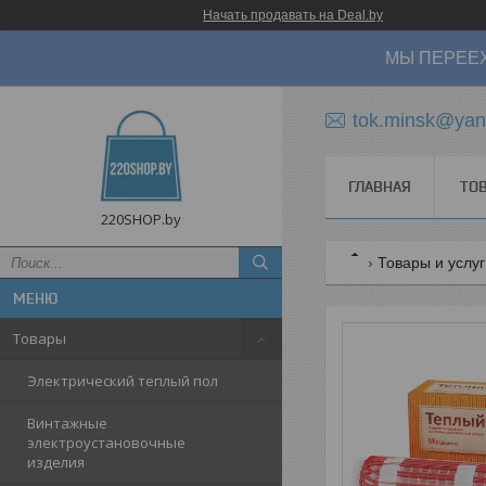
Начать продавать на Deal.by
МЫ ПЕРЕЕХ
tok.minsk@yan
ГЛАВНАЯ
ТО
220SHOP.by
Товары и услу
Товары
Электрический теплый пол
Винтажные
электроустановочные
изделия