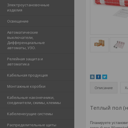
Электроустановочные
изделия
Освещение
Автоматические
выключатели,
Дифференциальные
автоматы, УЗО.
Релейная защита и
автоматика
Кабельная продукция
Монтажные коробки
Описание
Х
Кабельные наконечники,
соединители, сжимы, клеммы
Теплый пол (н
Кабеленесущие системы
Планируете установи
Распределительные щиты
теплый пол Warmstad