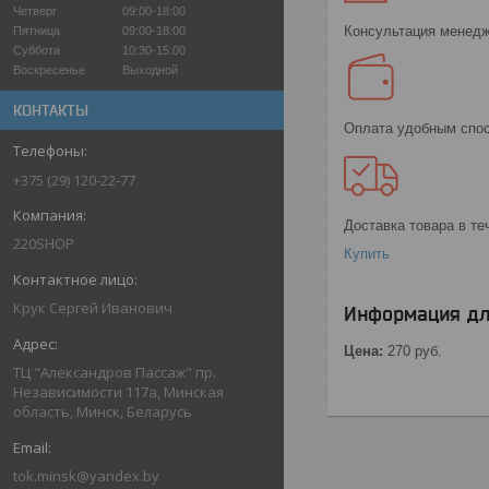
Четверг
09:00-18:00
Консультация менедж
Пятница
09:00-18:00
Суббота
10:30-15:00
Воскресенье
Выходной
КОНТАКТЫ
Оплата удобным спо
+375 (29) 120-22-77
Доставка товара в те
220SHOP
Купить
Крук Сергей Иванович
Информация дл
Цена:
270
руб.
ТЦ "Александров Пассаж" пр.
Независимости 117а, Минская
область, Минск, Беларусь
tok.minsk@yandex.by