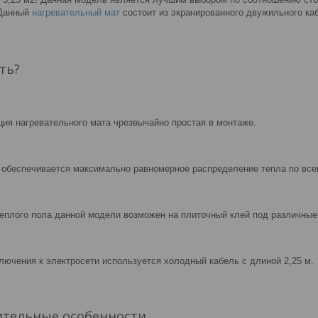
 Данный
нагревательный мат
состоит из экранированного двужильного ка
ть?
ция нагревательного мата чрезвычайно простая в монтаже.
 обеспечивается максимально равномерное распределение тепла по вс
еплого пола данной модели возможен на плиточный клей под различные 
лючения к электросети используется холодный кабель с длиной 2,25 м.
ительные особенности