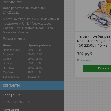
горисполком
Дата регистрации компании:
24.02.2021
Местонахождение книги замечаний и
предложений: ТЦ "Александров
Пассаж" пр. Независимости 117а,
Минская область
Теплый пол (нагре
Режим работы:
мат) GrandMeyer E
150-2250Вт-15 м2
День
Время работы
Понедельник
09:00-18:00
702
руб.
Вторник
09:00-18:00
Среда
09:00-18:00
В наличии
Четверг
09:00-18:00
Купить
Пятница
09:00-18:00
Суббота
10:30-15:00
Воскресенье
Выходной
КОНТАКТЫ
+375 (29) 120-22-77