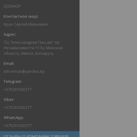
220SHOP
Крук Сергей Иванович
ТЦ "Александров Пассаж" пр.
Независимости 117а, Минская
область, Минск, Беларусь
tok.minsk@yandex.by
+375291202277
+375291202277
+375291202277
ОТЗЫВЫ О КОМПАНИИ 220SHOP