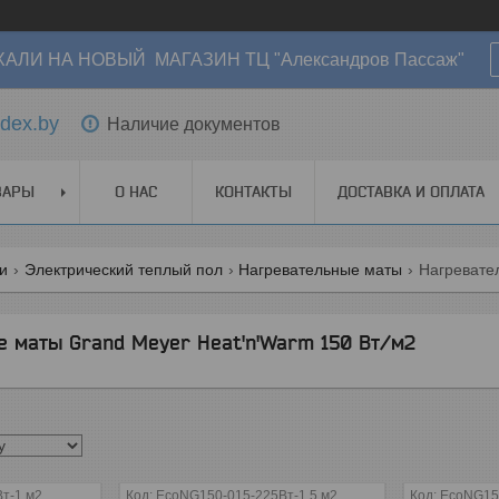
АЛИ НА НОВЫЙ МАГАЗИН ТЦ "Александров Пассаж"
dex.by
Наличие документов
ВАРЫ
О НАС
КОНТАКТЫ
ДОСТАВКА И ОПЛАТА
ги
Электрический теплый пол
Нагревательные маты
Нагревател
е маты Grand Meyer Heat'n'Warm 150 Вт/м2
т-1 м2
EcoNG150-015-225Вт-1,5 м2
EcoNG15