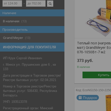
Наличие
В наличии
13
Производитель
Grand Meyer
13
Теплый пол (нагре
ИНФОРМАЦИЯ ДЛЯ ПОКУПАТЕЛЯ
мат) GrandMeyer E
070-1050Вт-7 м2
ИП Крук Сергей Иванович
373
руб.
г. Минск ул. Прушинских дом 6 , кв
В наличии
133
Купить
Дата регистрации в Торговом реестре/
Реестре бытовых услуг: 02.04.2021
Номер в Торговом реестре/Реестре
EcoNG150-150-2250
бытовых услуг: 506430, Республика
Беларусь
Подарок
УНП: 193513378
Регистрационный орган: Минский