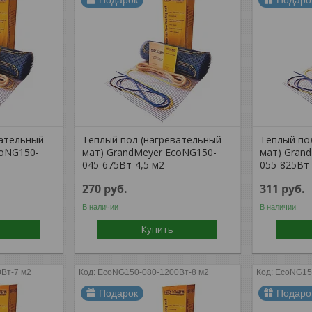
Подарок
Подаро
вательный
Теплый пол (нагревательный
Теплый по
coNG150-
мат) GrandMeyer EcoNG150-
мат) Gran
045-675Вт-4,5 м2
055-825Вт-
270
руб.
311
руб.
В наличии
В наличии
Купить
Вт-7 м2
EcoNG150-080-1200Вт-8 м2
EcoNG15
Подарок
Подаро