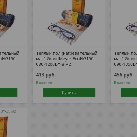
вательный
Теплый пол (нагревательный
Теплый по
coNG150-
мат) GrandMeyer EcoNG150-
мат) Gran
080-1200Вт-8 м2
090-1350В
413
руб.
456
руб.
В наличии
В наличии
Купить
Вт-15 м2