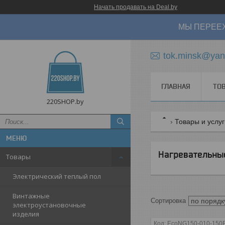
Начать продавать на Deal.by
МЫ ПЕРЕЕХ
tok.minsk@yan
ГЛАВНАЯ
ТО
220SHOP.by
Товары и услу
Нагревательны
Товары
Электрический теплый пол
Винтажные
электроустановочные
изделия
EcoNG150-010-150В