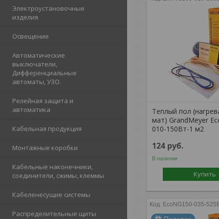
Электроустановочные
изделия
Освещение
Автоматические
выключатели,
Дифференциальные
автоматы, УЗО.
Релейная защита и
автоматика
Теплый пол (нагре
мат) GrandMeyer E
Кабельная продукция
010-150Вт-1 м2
124
руб.
Монтажные коробки
В наличии
Кабельные наконечники,
Купить
соединители, сжимы, клеммы
Кабеленесущие системы
EcoNG150-035-525В
Распределительные щиты