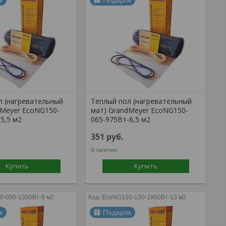
к
Подарок
л (нагревательный
Теплый пол (нагревательный
dMeyer EcoNG150-
мат) GrandMeyer EcoNG150-
5,5 м2
065-975Вт-6,5 м2
351
руб.
В наличии
Купить
Купить
0-090-1350Вт-9 м2
EcoNG150-130-1950Вт-13 м2
к
Подарок