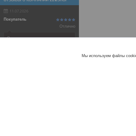
11.07.2026
Покупатель
Отлично
Оригинальные товары автоматов
ABB
Автоматический выключатель
Мы используем файлы cookie
ABB SH202-C32, 2P, 32А,
характеристика C, 6kA
ГЕРМАНИЯ
Хорошее
обслуживание
Быстро отправили
товар
Вежливый продавец