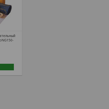
вательный
coNG150-