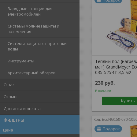
Подарок
Зарядные станции для
электромобилей
Системы молниезащиты и
заземления
Системы защиты от протечки
воды
Инструменты
Теплый пол (нагре
мат) GrandMeyer E
035-525Вт-3,5 м2
Архитектурный обогрев
230
руб.
О нас
В наличии
Отзывы
Купить
Доставка и оплата
EcoNG150-070-1050
ФИЛЬТРЫ
Подарок
Цена