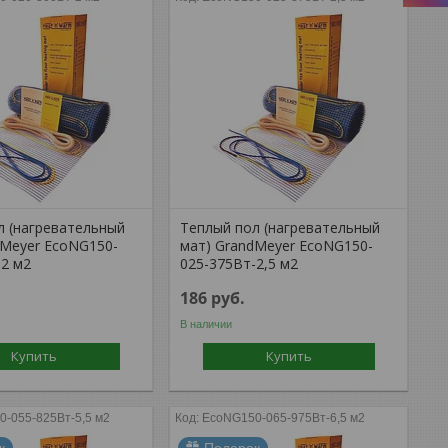
л (нагревательный
Теплый пол (нагревательный
dMeyer EcoNG150-
мат) GrandMeyer EcoNG150-
-2 м2
025-375Вт-2,5 м2
186
руб.
В наличии
Купить
Купить
-055-825Вт-5,5 м2
EcoNG150-065-975Вт-6,5 м2