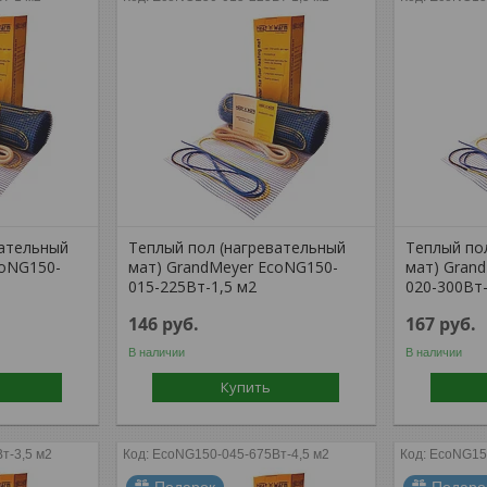
вательный
Теплый пол (нагревательный
Теплый по
coNG150-
мат) GrandMeyer EcoNG150-
мат) Gran
015-225Вт-1,5 м2
020-300Вт
146
руб.
167
руб.
В наличии
В наличии
Купить
т-3,5 м2
EcoNG150-045-675Вт-4,5 м2
EcoNG150